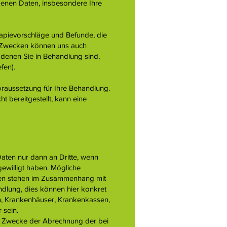
genen Daten, insbesondere Ihre
pievorschläge und Befunde, die
n Zwecken können uns auch
 denen Sie in Behandlung sind,
fen).
raussetzung für Ihre Behandlung.
 bereitgestellt, kann eine
aten nur dann an Dritte, wenn
ngewilligt haben. Mögliche
en stehen im Zusammenhang mit
dlung, dies können hier konkret
n, Krankenhäuser, Krankenkassen,
 sein.
m Zwecke der Abrechnung der bei