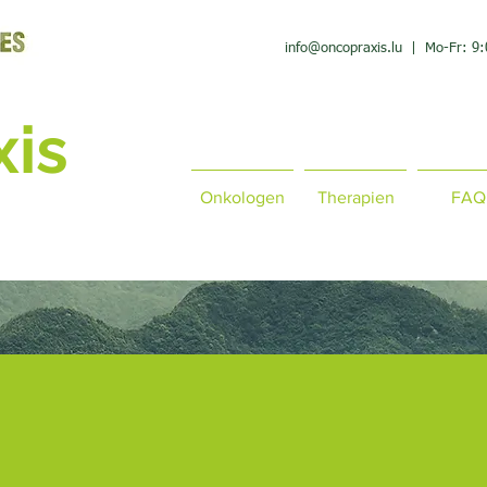
info@oncopraxis.lu | Mo-Fr
: 9
:
is
Onkologen
Therapien
FAQ