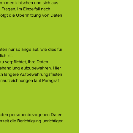
von medizinischen und sich aus
Fragen. Im Einzelfall nach
rfolgt die Übermittlung von Daten
n nur solange auf, wie dies für
ch ist.
u verpflichtet, Ihre Daten
Behandlung aufzubewahren. Hier
ch längere Aufbewahrungsfristen
enaufzeichnungen laut Paragraf
ffenden personenbezogenen Daten
zeit die Berichtigung unrichtiger