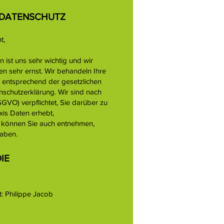
 DATENSCHUTZ
t,
ist uns sehr wichtig und wir
n sehr ernst. Wir behandeln Ihre
 entsprechend der gesetzlichen
nschutzerklärung. Wir sind nach
O) verpflichtet, Sie darüber zu
is Daten erhebt,
on können Sie auch entnehmen,
haben.
IE
t: Philippe Jacob