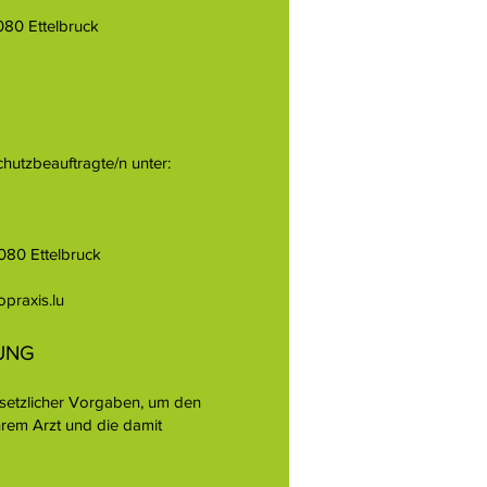
080 Ettelbruck
hutzbeauftragte/n unter:
9080 Ettelbruck
praxis.lu
UNG
esetzlicher Vorgaben, um den
rem Arzt und die damit