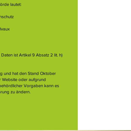
örde lautet:
nschutz
elvaux
aten ist Artikel 9 Absatz 2 lit. h)
tig und hat den Stand Oktober
r Website oder aufgrund
 behördlicher Vorgaben kann es
rung zu ändern.