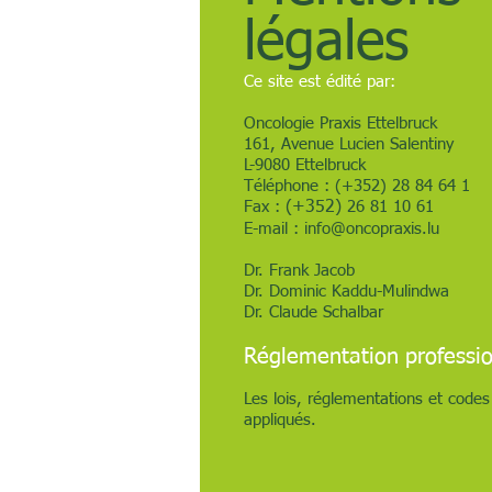
légales
Ce site est édité par:
Oncologie Praxis Ettelbruck
161, Avenue Lucien Salentiny
L-9080 Ettelbruck
Téléphone : (+352) 28 84 64 1
Fax :
(+352)
26 81 10 61
E-mail :
info@oncopraxis.lu
Dr. Frank Jacob
Dr. Dominic Kaddu-Mulindwa
Dr. Claude Schalbar
Réglementation professio
Les lois, réglementations et codes
appliqués.